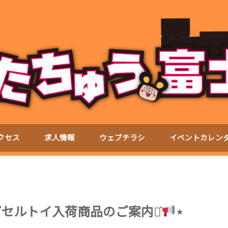
クセス
求人情報
ウェブチラシ
イベントカレン
プセルトイ入荷商品のご案内⋆͛
⋆