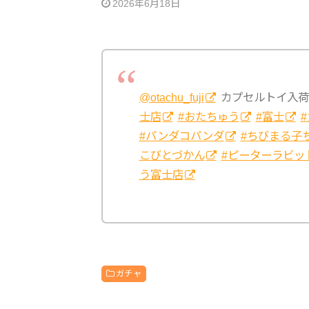
2026年6月18日
@otachu_fuji
カプセルトイ入荷
士店
#おたちゅう
#富士
#パンダコパンダ
#ちびまる子
こびとづかん
#ピーターラビッ
う富士店
ガチャ