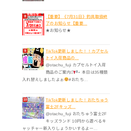
【重要】《7月31日》釣具取扱終
了のお知らせ【重要...
★お知らせ★
TikTok更新しました！！カプセル
トイ入荷商品の...
@otachu_fuji カプセルトイ入荷
商品のご案内⋆͛
⋆ 本日は35種類
入れ替えしましたよぉ
#おたち...
TikTok更新しました！おたちゅう
富士2Fキッズ...
@otachu_fuji おたちゅう富士2F
キッズランド 10円から遊べるキ
ャッチャー新入りしょうかいするよー...