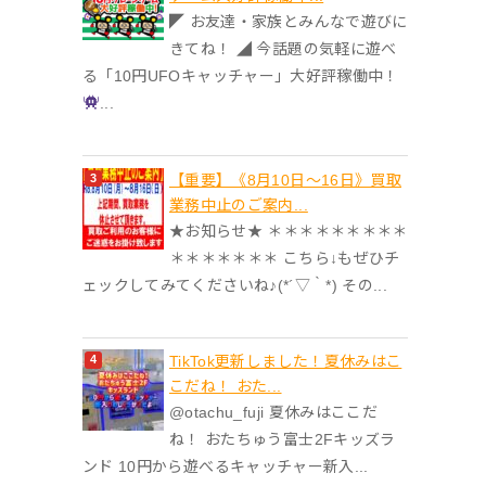
◤ お友達・家族とみんなで遊びに
きてね！ ◢ 今話題の気軽に遊べ
る「10円UFOキャッチャー」大好評稼働中！
...
【重要】《8月10日～16日》買取
業務中止のご案内...
★お知らせ★ ＊＊＊＊＊＊＊＊＊
＊＊＊＊＊＊＊ こちら↓もぜひチ
ェックしてみてくださいね♪(*´▽｀*) その...
TikTok更新しました！夏休みはこ
こだね！ おた...
@otachu_fuji 夏休みはここだ
ね！ おたちゅう富士2Fキッズラ
ンド 10円から遊べるキャッチャー新入...