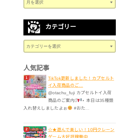
カテゴリー
人気記事
TikTok更新しました！カプセルト
イ入荷商品のご...
@otachu_fuji カプセルトイ入荷
商品のご案内⋆͛
⋆ 本日は35種類
入れ替えしましたよぉ
#おた...
☆★遊んで楽しい！10円クレーン
ゲーム大好評稼働中...