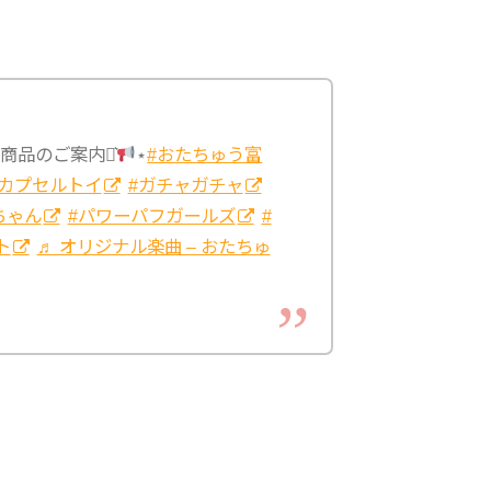
商品のご案内⋆͛
⋆
#おたちゅう富
#カプセルトイ
#ガチャガチャ
ちゃん
#パワーパフガールズ
#
ト
♬ オリジナル楽曲 – おたちゅ