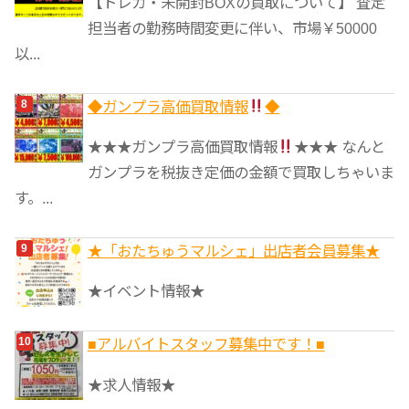
【トレカ・未開封BOXの買取について】 査定
担当者の勤務時間変更に伴い、市場￥50000
以...
◆ガンプラ高価買取情報
◆
★★★ガンプラ高価買取情報
★★★ なんと
ガンプラを税抜き定価の金額で買取しちゃいま
す。...
★「おたちゅうマルシェ」出店者会員募集★
★イベント情報★
■アルバイトスタッフ募集中です！■
★求人情報★