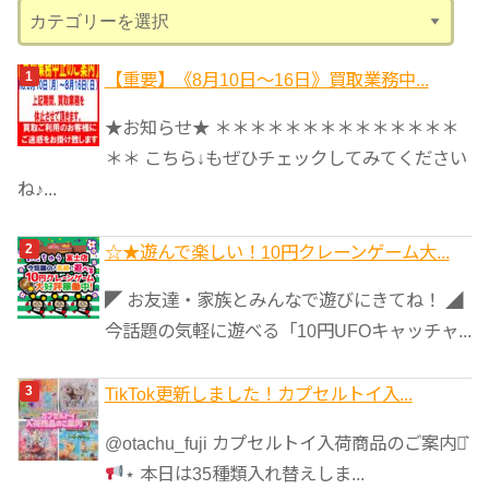
カ
テ
ゴ
【重要】《8月10日～16日》買取業務中...
リ
★お知らせ★ ＊＊＊＊＊＊＊＊＊＊＊＊＊＊
ー
＊＊ こちら↓もぜひチェックしてみてください
ね♪...
☆★遊んで楽しい！10円クレーンゲーム大...
◤ お友達・家族とみんなで遊びにきてね！ ◢
今話題の気軽に遊べる「10円UFOキャッチャ...
TikTok更新しました！カプセルトイ入...
@otachu_fuji カプセルトイ入荷商品のご案内⋆͛
⋆ 本日は35種類入れ替えしま...