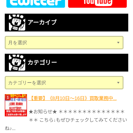
アーカイブ
ア
ー
カ
カテゴリー
イ
ブ
カ
テ
ゴ
【重要】《8月10日～16日》買取業務中...
リ
★お知らせ★ ＊＊＊＊＊＊＊＊＊＊＊＊＊＊
ー
＊＊ こちら↓もぜひチェックしてみてください
ね♪...