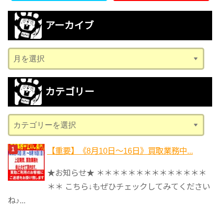
アーカイブ
ア
ー
カ
カテゴリー
イ
ブ
カ
テ
ゴ
【重要】《8月10日～16日》買取業務中...
リ
★お知らせ★ ＊＊＊＊＊＊＊＊＊＊＊＊＊＊
ー
＊＊ こちら↓もぜひチェックしてみてください
ね♪...