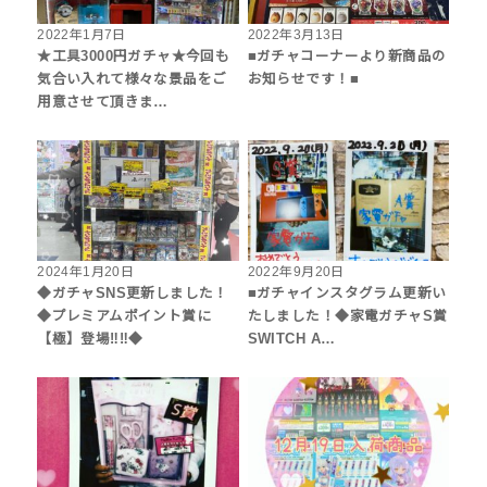
2022年1月7日
2022年3月13日
★工具3000円ガチャ★今回も
■ガチャコーナーより新商品の
気合い入れて様々な景品をご
お知らせです！■
用意させて頂きま…
2024年1月20日
2022年9月20日
◆ガチャSNS更新しました！
■ガチャインスタグラム更新い
◆プレミアムポイント賞に
たしました！◆家電ガチャS賞
【極】登場‼︎‼︎◆
SWITCH A…