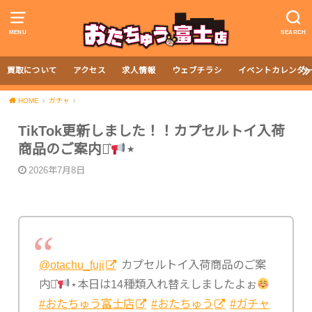
MENU
SEARCH
買取について
アクセス
求人情報
ウェブチラシ
イベントカレンダ
HOME
ガチャ
TikTok更新しました！！カプセルトイ入荷
商品のご案内⋆͛
⋆
2026年7月8日
@otachu_fuji
カプセルトイ入荷商品のご案
内⋆͛
⋆本日は14種類入れ替えしましたよぉ
#おたちゅう富士店
#おたちゅう
#ガチャ