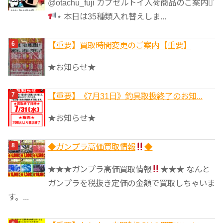
@otachu_fuji カプセルトイ入荷商品のご案内⋆͛
⋆ 本日は35種類入れ替えしま...
【重要】買取時間変更のご案内【重要】
★お知らせ★
【重要】《7月31日》釣具取扱終了のお知...
★お知らせ★
◆ガンプラ高価買取情報
◆
★★★ガンプラ高価買取情報
★★★ なんと
ガンプラを税抜き定価の金額で買取しちゃいま
す。...