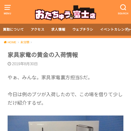
MENU
SEARCH
買取について
アクセス
求人情報
ウェブチラシ
イベントカレンダ
HOME
未分類
家具家電の黄金の入荷情報
2019年8月30日
やぁ、みんな。家具家電裏方担当Sだ。
今日は例のブツが入荷したので、この場を借りて少し
だけ紹介するぜ。