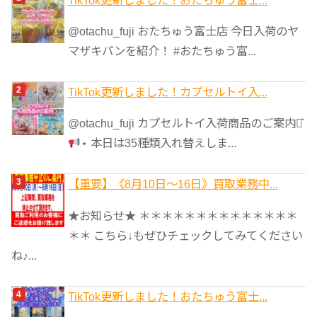
リ
@otachu_fuji おたちゅう富士店 今日入荷のヤ
ー
マザキパンを紹介！ #おたちゅう富...
TikTok更新しました！カプセルトイ入...
@otachu_fuji カプセルトイ入荷商品のご案内⋆͛
⋆ 本日は35種類入れ替えしま...
【重要】《8月10日～16日》買取業務中...
★お知らせ★ ＊＊＊＊＊＊＊＊＊＊＊＊＊＊
＊＊ こちら↓もぜひチェックしてみてください
ね♪...
TikTok更新しました！おたちゅう富士...