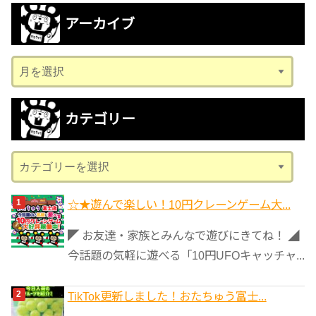
アーカイブ
ア
ー
カ
カテゴリー
イ
ブ
カ
テ
ゴ
☆★遊んで楽しい！10円クレーンゲーム大...
リ
◤ お友達・家族とみんなで遊びにきてね！ ◢
ー
今話題の気軽に遊べる「10円UFOキャッチャ...
TikTok更新しました！おたちゅう富士...