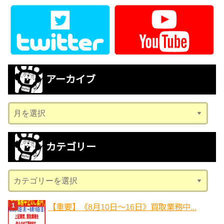
アーカイブ
ア
ー
カ
カテゴリー
イ
ブ
カ
テ
ゴ
【重要】《8月10日～16日》買取業務中...
リ