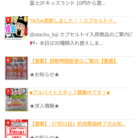
富士2Fキッズランド 10円から遊...
TikTok更新しました！！カプセルトイ...
@otachu_fuji カプセルトイ入荷商品のご案内⋆͛
⋆ 本日は35種類入れ替えしま...
【重要】買取時間変更のご案内【重要】
★お知らせ★
■アルバイトスタッフ募集中です！■
★求人情報★
【重要】《7月31日》釣具取扱終了のお知...
★お知らせ★