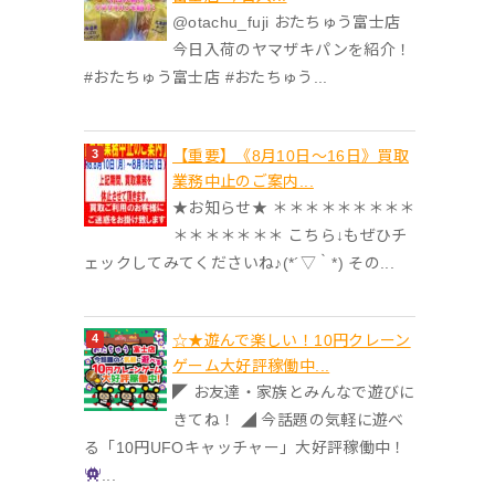
@otachu_fuji おたちゅう富士店
今日入荷のヤマザキパンを紹介！
#おたちゅう富士店 #おたちゅう...
【重要】《8月10日～16日》買取
業務中止のご案内...
★お知らせ★ ＊＊＊＊＊＊＊＊＊
＊＊＊＊＊＊＊ こちら↓もぜひチ
ェックしてみてくださいね♪(*´▽｀*) その...
☆★遊んで楽しい！10円クレーン
ゲーム大好評稼働中...
◤ お友達・家族とみんなで遊びに
きてね！ ◢ 今話題の気軽に遊べ
る「10円UFOキャッチャー」大好評稼働中！
...