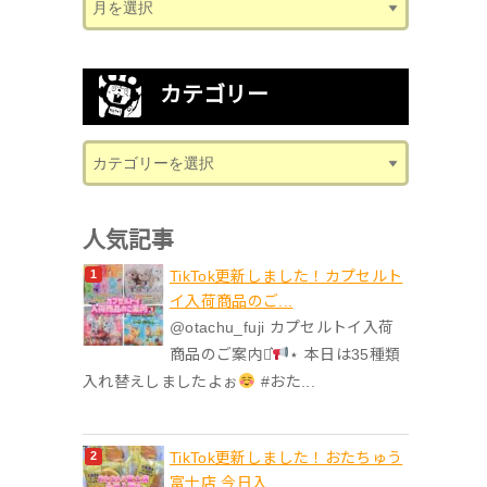
カテゴリー
人気記事
TikTok更新しました！カプセルト
イ入荷商品のご...
@otachu_fuji カプセルトイ入荷
商品のご案内⋆͛
⋆ 本日は35種類
入れ替えしましたよぉ
#おた...
TikTok更新しました！おたちゅう
富士店 今日入...