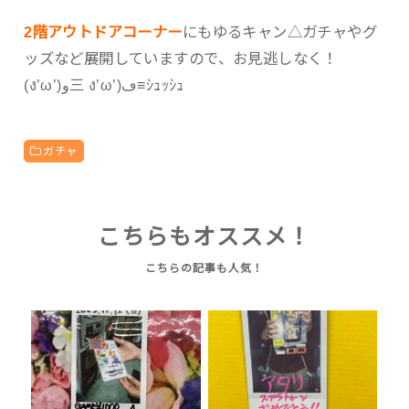
2階アウトドアコーナー
にもゆるキャン△ガチャやグ
ッズなど展開していますので、お見逃しなく！
(ง’ω’)و三 ง’ω’)ڡ≡ｼｭｯｼｭ
ガチャ
こちらもオススメ！