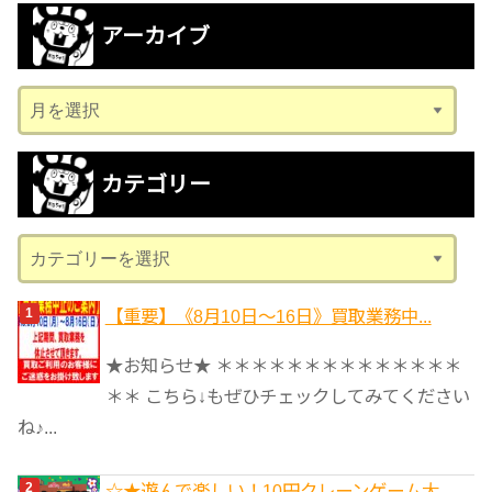
アーカイブ
ア
ー
カ
カテゴリー
イ
ブ
カ
テ
ゴ
【重要】《8月10日～16日》買取業務中...
リ
★お知らせ★ ＊＊＊＊＊＊＊＊＊＊＊＊＊＊
ー
＊＊ こちら↓もぜひチェックしてみてください
ね♪...
☆★遊んで楽しい！10円クレーンゲーム大...