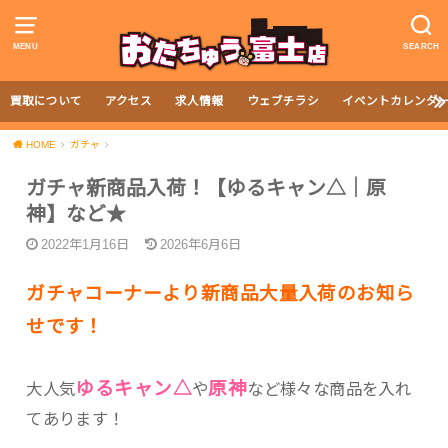
MENU
SEARCH
買取について
アクセス
求人情報
ウェブチラシ
イベントカレンダ
HOME
ガチャ
ガチャ新商品入荷！【ゆるキャン△｜原
神】など★
2022年1月16日
2026年6月6日
ガチャコーナーより新商品大量入荷のお知ら
せです！
ゆるキャン△
原神
大人気
や
など様々な商品を入れ
てあります！