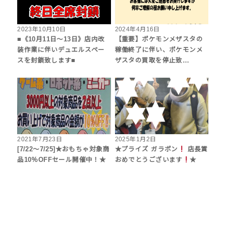
2023年10月10日
2024年4月16日
■《10月11日～13日》店内改
【重要】ポケモンメザスタの
装作業に伴いデュエルスペー
稼働終了に伴い、ポケモンメ
スを封鎖致します■
ザスタの買取を停止致…
2021年7月23日
2025年1月2日
[7/22～7/25]★おもちゃ対象商
★プライズ ガラポン
店長賞
品10％OFFセール開催中！★
おめでとうございます
★