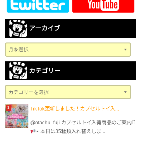
アーカイブ
ア
ー
カ
カテゴリー
イ
ブ
カ
テ
ゴ
TikTok更新しました！カプセルトイ入...
リ
@otachu_fuji カプセルトイ入荷商品のご案内⋆͛
ー
⋆ 本日は35種類入れ替えしま...