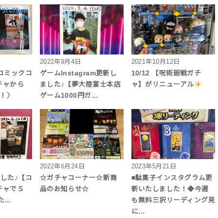
2022年9月4日
2021年10月12日
♪〈コミックコ
ゲームInstagram更新し
10/12 【呪術廻戦ガチ
チャから
ました♪【夢大陸富士本店
ャ】がリニューアル
た！〉
ゲーム1000円ガ…
2022年6月24日
2023年5月21日
しました♪【コ
☆ガチャコーナー☆新商
■駄菓子インスタグラム更
チャでＳ
品のお知らせ☆
新いたしました！◆今週
た…
も無料三択リーディング見
に…