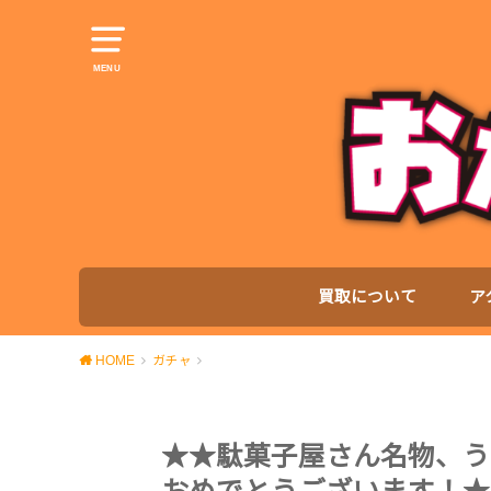
MENU
買取について
ア
HOME
ガチャ
★★駄菓子屋さん名物、う