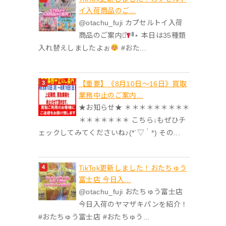
イ入荷商品のご...
@otachu_fuji カプセルトイ入荷
商品のご案内⋆͛
⋆ 本日は35種類
入れ替えしましたよぉ
#おた...
【重要】《8月10日～16日》買取
業務中止のご案内...
★お知らせ★ ＊＊＊＊＊＊＊＊＊
＊＊＊＊＊＊＊ こちら↓もぜひチ
ェックしてみてくださいね♪(*´▽｀*) その...
TikTok更新しました！おたちゅう
富士店 今日入...
@otachu_fuji おたちゅう富士店
今日入荷のヤマザキパンを紹介！
#おたちゅう富士店 #おたちゅう...