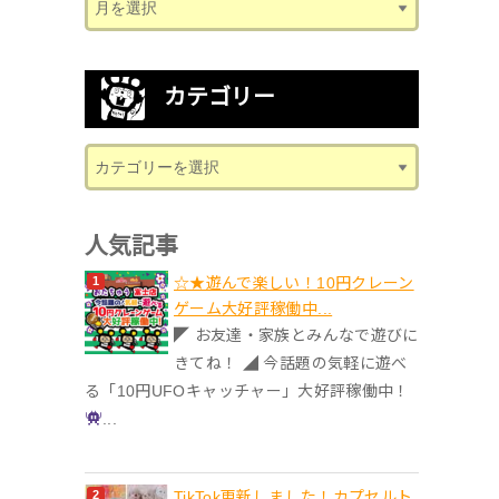
カテゴリー
人気記事
☆★遊んで楽しい！10円クレーン
ゲーム大好評稼働中...
◤ お友達・家族とみんなで遊びに
きてね！ ◢ 今話題の気軽に遊べ
る「10円UFOキャッチャー」大好評稼働中！
...
TikTok更新しました！カプセルト