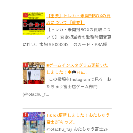
【重要】トレカ・未開封BOXの買
取について【重要】
【トレカ・未開封BOXの買取につ
いて】 査定担当者の勤務時間変更
に伴い、市場￥50000以上のカード・PSA鑑...
■ゲームインスタグラム更新いた
しました！◆
Pla...
この投稿をInstagramで見る お
たちゅう富士店ゲーム部門
(@otachu_f...
TikTok更新しました！おたちゅう
富士2Fキッズ...
@otachu_fuji おたちゅう富士2F