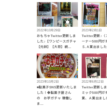
2022年10月29日
2023年2月1日
おもちゃTwitter更新しま
Twitter更新
した♪【ワンピースガチャ
ーナー500円ガ
【元帥】【大将】続…
Ｓ.Ａ賞出まし
2023年10月2日
2022年6月12日
■駄菓子SNS更新いたしま
Twitter更新
した！◆駄菓子屋さん
ミック500円ガ
の お芋ガチャ 稼働し
賞、Ａ賞出まし
ま…