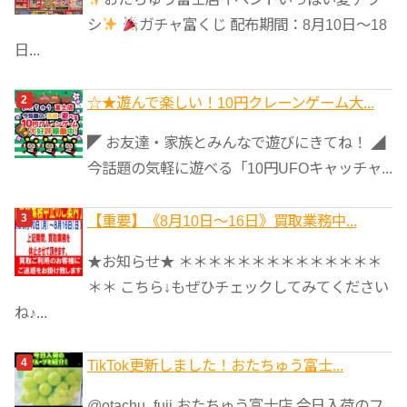
ー
シ
ガチャ富くじ 配布期間：8月10日～18
日...
☆★遊んで楽しい！10円クレーンゲーム大...
◤ お友達・家族とみんなで遊びにきてね！ ◢
今話題の気軽に遊べる「10円UFOキャッチャ...
【重要】《8月10日～16日》買取業務中...
★お知らせ★ ＊＊＊＊＊＊＊＊＊＊＊＊＊＊
＊＊ こちら↓もぜひチェックしてみてください
ね♪...
TikTok更新しました！おたちゅう富士...
@otachu_fuji おたちゅう富士店 今日入荷のフ