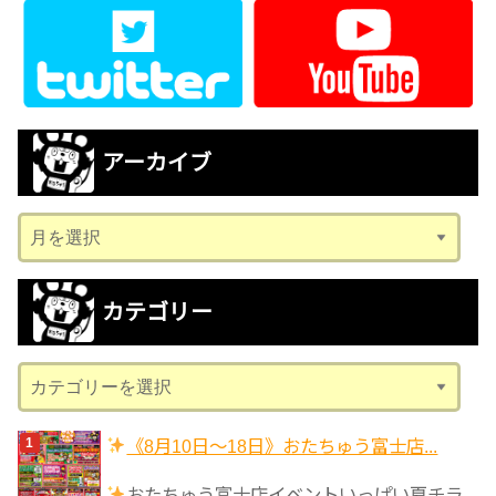
アーカイブ
ア
ー
カ
カテゴリー
イ
ブ
カ
テ
ゴ
《8月10日～18日》おたちゅう富士店...
リ
おたちゅう富士店イベントいっぱい夏チラ