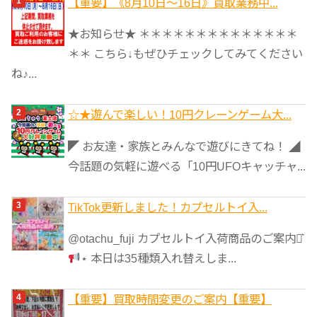
【重要】《8月10日～16日》買取業務中...
リ
★お知らせ★ ＊＊＊＊＊＊＊＊＊＊＊＊＊＊
ー
＊＊ こちら↓もぜひチェックしてみてください
ね♪...
☆★遊んで楽しい！10円クレーンゲーム大...
◤ お友達・家族とみんなで遊びにきてね！ ◢
今話題の気軽に遊べる「10円UFOキャッチャ...
TikTok更新しました！カプセルトイ入...
@otachu_fuji カプセルトイ入荷商品のご案内⋆͛
⋆ 本日は35種類入れ替えしま...
【重要】買取時間変更のご案内【重要】