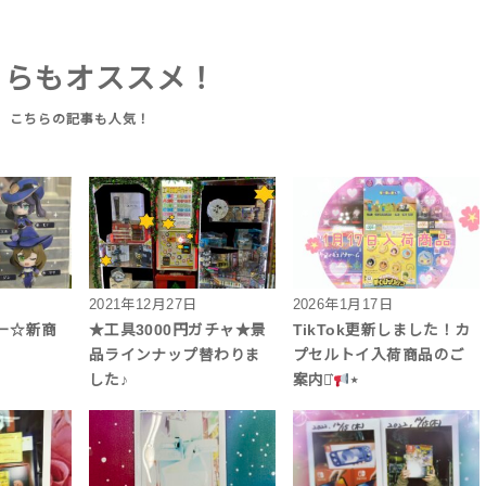
ちらもオススメ！
2021年12月27日
2026年1月17日
ー☆新商
★工具3000円ガチャ★景
TikTok更新しました！カ
品ラインナップ替わりま
プセルトイ入荷商品のご
した♪
案内⋆͛
⋆