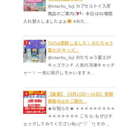
@otachu_fuji カプセルトイ入荷
商品のご案内⋆͛
⋆ 本日は35種類
入れ替えしましたよぉ
#おた...
TikTok更新しました！おたちゅう
富士2Fキッズ...
@otachu_fuji おたちゅう富士2F
キッズランド 人気の冷凍キャッチ
ャー！ 一気に紹介しちゃいます #...
【重要】《8月10日～16日》買取
業務中止のご案内...
★お知らせ★ ＊＊＊＊＊＊＊＊＊
＊＊＊＊＊＊＊ こちら↓もぜひチ
ェックしてみてくださいね♪(*´▽｀*) その...