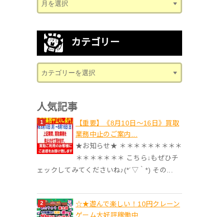
カテゴリー
人気記事
【重要】《8月10日～16日》買取
業務中止のご案内...
★お知らせ★ ＊＊＊＊＊＊＊＊＊
＊＊＊＊＊＊＊ こちら↓もぜひチ
ェックしてみてくださいね♪(*´▽｀*) その...
☆★遊んで楽しい！10円クレーン
ゲーム大好評稼働中...