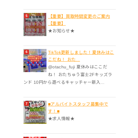
【重要】買取時間変更のご案内
【重要】
★お知らせ★
TikTok更新しました！夏休みはこ
こだね！ おた...
@otachu_fuji 夏休みはここだ
ね！ おたちゅう富士2Fキッズラ
ンド 10円から遊べるキャッチャー新入...
■アルバイトスタッフ募集中で
す！■
★求人情報★