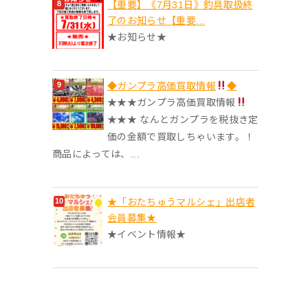
【重要】《7月31日》釣具取扱終
了のお知らせ【重要...
★お知らせ★
◆ガンプラ高価買取情報
◆
★★★ガンプラ高価買取情報
★★★ なんとガンプラを税抜き定
価の金額で買取しちゃいます。！
商品によっては、...
★「おたちゅうマルシェ」出店者
会員募集★
★イベント情報★