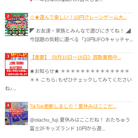
☆★遊んで楽しい！10円クレーンゲーム大...
◤ お友達・家族とみんなで遊びにきてね！ ◢
今話題の気軽に遊べる「10円UFOキャッチャ...
【重要】《8月10日～16日》買取業務中...
★お知らせ★ ＊＊＊＊＊＊＊＊＊＊＊＊＊＊
＊＊ こちら↓もぜひチェックしてみてください
ね♪...
TikTok更新しました！夏休みはここだ...
@otachu_fuji 夏休みはここだね！ おたちゅう
富士2Fキッズランド 10円から遊...