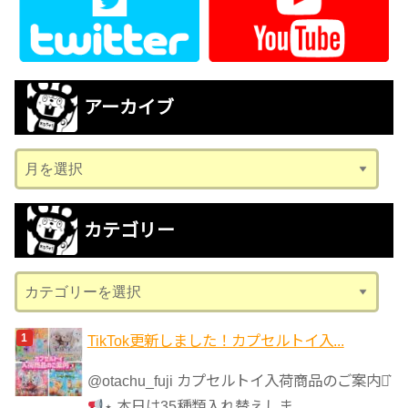
アーカイブ
ア
ー
カ
カテゴリー
イ
ブ
カ
テ
ゴ
TikTok更新しました！カプセルトイ入...
リ
@otachu_fuji カプセルトイ入荷商品のご案内⋆͛
ー
⋆ 本日は35種類入れ替えしま...