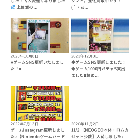
した！《大変遅くなりました
ソフト】強化買取中です！
上位賞の…
(｀・ω…
2023年10月8日
2023年12月3日
■ゲームSNS更新いたしまし
◆ゲームSNS更新しました！
た！■
◆ゲーム1000円ガチャS賞出
ました‼︎おめ…
2022年7月13日
2020年11月2日
ゲームInstagram更新しまし
11/2 【NEOGEO本体・ロムカ
た♪【Nintendoゲームハード
セット少数】入荷しました♪