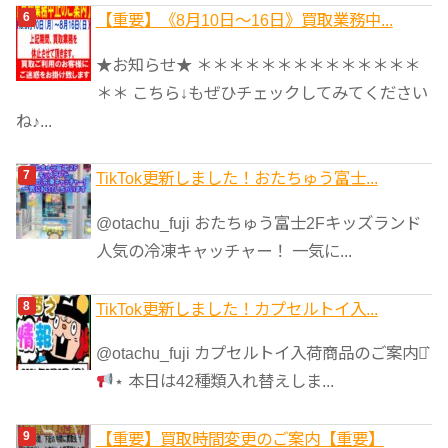
【重要】《8月10日～16日》買取業務中...
★お知らせ★ ＊＊＊＊＊＊＊＊＊＊＊＊＊＊
＊＊ こちら↓もぜひチェックしてみてください
ね♪...
TikTok更新しました！おたちゅう富士...
@otachu_fuji おたちゅう富士2Fキッズランド
人気の冷凍キャッチャー！ 一気に...
TikTok更新しました！カプセルトイ入...
@otachu_fuji カプセルトイ入荷商品のご案内⋆͛
⋆ 本日は42種類入れ替えしま...
【重要】買取時間変更のご案内【重要】