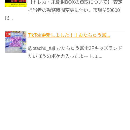
【トレカ・未開封BOXの買取について】 査定
担当者の勤務時間変更に伴い、市場￥50000
以...
TikTok更新しました！！おたちゅう富...
@otachu_fuji おたちゅう富士2Fキッズランド
たいぼうのポケカ入ったよー しょ...