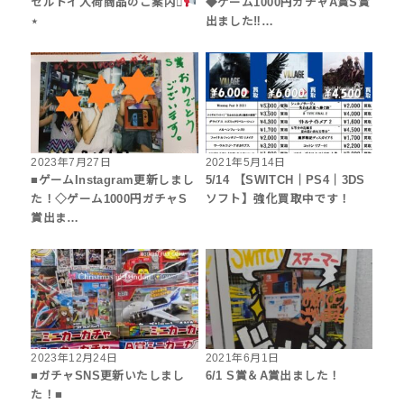
セルトイ入荷商品のご案内⋆͛
◆ゲーム1000円ガチャA賞S賞
⋆
出ました‼︎…
2023年7月27日
2021年5月14日
■ゲームInstagram更新しまし
5/14 【SWITCH｜PS4｜3DS
た！◇ゲーム1000円ガチャS
ソフト】強化買取中です！
賞出ま…
2023年12月24日
2021年6月1日
■ガチャSNS更新いたしまし
6/1 S賞＆A賞出ました！
た！■