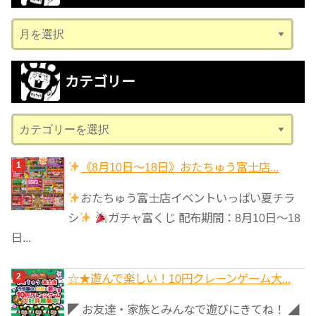
ア
ー
カ
カテゴリー
イ
ブ
カ
テ
ゴ
《8月10日～18日》おたちゅう富士店...
リ
おたちゅう富士店イベントいっぱい夏チラ
ー
シ
ガチャ富くじ 配布期間：8月10日～18
日...
☆★遊んで楽しい！10円クレーンゲーム大...
◤ お友達・家族とみんなで遊びにきてね！ ◢