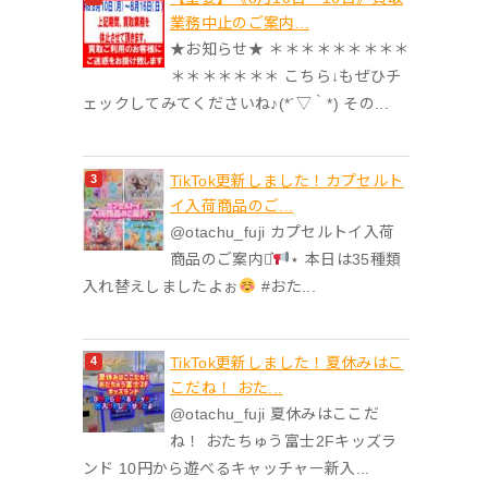
業務中止のご案内...
★お知らせ★ ＊＊＊＊＊＊＊＊＊
＊＊＊＊＊＊＊ こちら↓もぜひチ
ェックしてみてくださいね♪(*´▽｀*) その...
TikTok更新しました！カプセルト
イ入荷商品のご...
@otachu_fuji カプセルトイ入荷
商品のご案内⋆͛
⋆ 本日は35種類
入れ替えしましたよぉ
#おた...
TikTok更新しました！夏休みはこ
こだね！ おた...
@otachu_fuji 夏休みはここだ
ね！ おたちゅう富士2Fキッズラ
ンド 10円から遊べるキャッチャー新入...