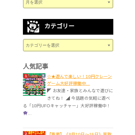
カテゴリー
人気記事
☆★遊んで楽しい！10円クレーン
ゲーム大好評稼働中...
◤ お友達・家族とみんなで遊びに
きてね！ ◢ 今話題の気軽に遊べ
る「10円UFOキャッチャー」大好評稼働中！
...
【重要】《8月10日～16日》買取