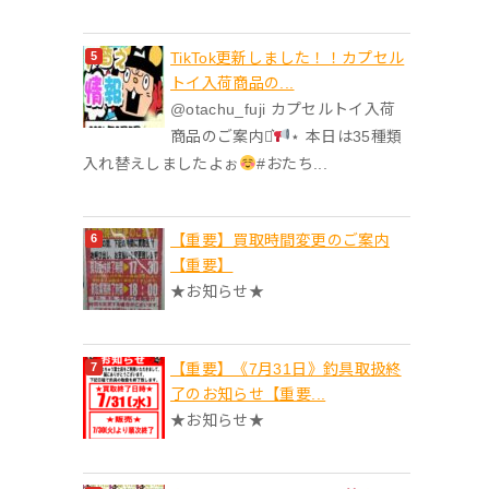
TikTok更新しました！！カプセル
トイ入荷商品の...
@otachu_fuji カプセルトイ入荷
商品のご案内⋆͛
⋆ 本日は35種類
入れ替えしましたよぉ
#おたち...
【重要】買取時間変更のご案内
【重要】
★お知らせ★
【重要】《7月31日》釣具取扱終
了のお知らせ【重要...
★お知らせ★