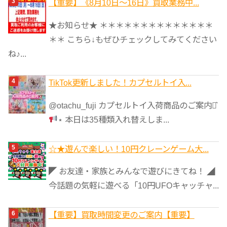
【重要】《8月10日～16日》買取業務中...
★お知らせ★ ＊＊＊＊＊＊＊＊＊＊＊＊＊＊
＊＊ こちら↓もぜひチェックしてみてください
ね♪...
TikTok更新しました！カプセルトイ入...
@otachu_fuji カプセルトイ入荷商品のご案内⋆͛
⋆ 本日は35種類入れ替えしま...
☆★遊んで楽しい！10円クレーンゲーム大...
◤ お友達・家族とみんなで遊びにきてね！ ◢
今話題の気軽に遊べる「10円UFOキャッチャ...
【重要】買取時間変更のご案内【重要】