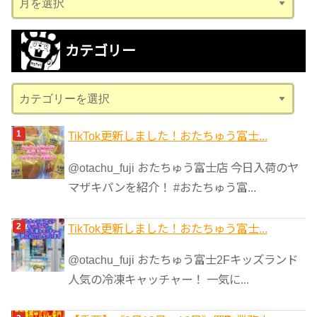
ー
カ
カテゴリー
イ
ブ
カ
テ
ゴ
TikTok更新しました！おたちゅう富士...
リ
@otachu_fuji おたちゅう富士店 今日入荷のヤ
ー
マザキパンを紹介！ #おたちゅう富...
TikTok更新しました！おたちゅう富士...
@otachu_fuji おたちゅう富士2Fキッズランド
人気の冷凍キャッチャー！ 一気に...