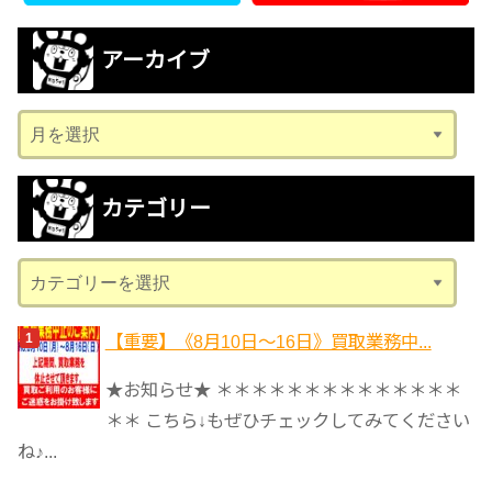
アーカイブ
ア
ー
カ
カテゴリー
イ
ブ
カ
テ
ゴ
【重要】《8月10日～16日》買取業務中...
リ
★お知らせ★ ＊＊＊＊＊＊＊＊＊＊＊＊＊＊
ー
＊＊ こちら↓もぜひチェックしてみてください
ね♪...