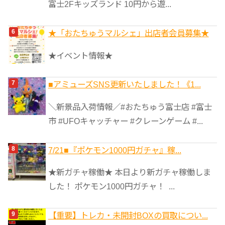
富士2Fキッズランド 10円から遊...
★「おたちゅうマルシェ」出店者会員募集★
★イベント情報★
■アミューズSNS更新いたしました！《1...
＼新景品入荷情報／#おたちゅう富士店 #富士
市 #UFOキャッチャー #クレーンゲーム #...
7/21■『ポケモン1000円ガチャ』稼...
★新ガチャ稼働★ 本日より新ガチャ稼働しま
した！ ポケモン1000円ガチャ！ ...
【重要】トレカ・未開封BOXの買取につい...