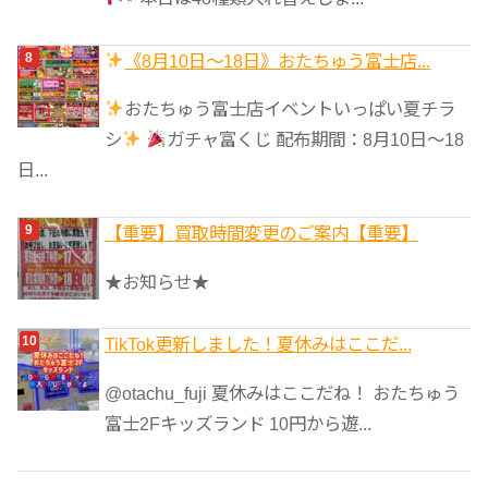
《8月10日～18日》おたちゅう富士店...
おたちゅう富士店イベントいっぱい夏チラ
シ
ガチャ富くじ 配布期間：8月10日～18
日...
【重要】買取時間変更のご案内【重要】
★お知らせ★
TikTok更新しました！夏休みはここだ...
@otachu_fuji 夏休みはここだね！ おたちゅう
富士2Fキッズランド 10円から遊...