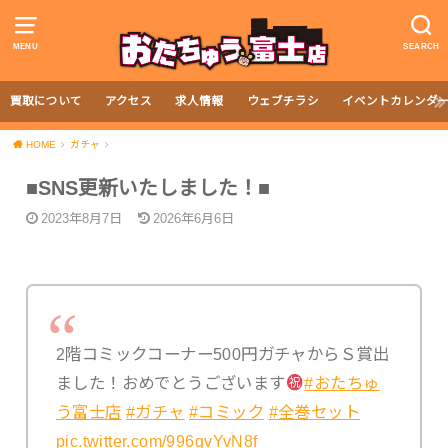
MENU
SEARCH
買取について
アクセス
求人情報
ウェブチラシ
イベントカレンダ
HOME
ガチャ
■SNS更新いたしました！■
2023年8月7日
2026年6月6日
2階コミックコーナー500円ガチャからＳ賞出
ました！おめでとうございます
#おたちゅ
う富士店
#ガチャ
#コミック
#全巻セット
pic.twitter.com/996gvYvN8f