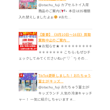
@otachu_fuji カプセルトイ入荷
商品のご案内⋆͛
⋆ 本日は35種類
入れ替えしましたよぉ
#おた...
【重要】《8月10日～16日》買取
業務中止のご案内...
★お知らせ★ ＊＊＊＊＊＊＊＊＊
＊＊＊＊＊＊＊ こちら↓もぜひチ
ェックしてみてくださいね♪(*´▽｀*) その...
TikTok更新しました！おたちゅう
富士2Fキッズ...
@otachu_fuji おたちゅう富士2F
キッズランド 人気の冷凍キャッチ
ャー！ 一気に紹介しちゃいます #...