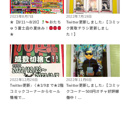
2023年8月7日
2022年7月19日
★【8/11～8/20】
おたち
Twitter更新しました♪【コミッ
ゅう富士店の夏休み！
ク買取チラシ更新しまし
★
た！】
2022年12月26日
2022年11月6日
Twitter更新♪〈★1/9まで★2階
Twitter更新しました♪【コミッ
コミックコーナーからセール
クコーナー500円ガチャ好評稼
情報で…
働中！…