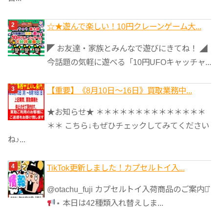
☆★遊んで楽しい！10円クレーンゲーム大...
◤ お友達・家族とみんなで遊びにきてね！ ◢
今話題の気軽に遊べる「10円UFOキャッチャ...
【重要】《8月10日～16日》買取業務中...
★お知らせ★ ＊＊＊＊＊＊＊＊＊＊＊＊＊＊
＊＊ こちら↓もぜひチェックしてみてください
ね♪...
TikTok更新しました！カプセルトイ入...
@otachu_fuji カプセルトイ入荷商品のご案内⋆͛
⋆ 本日は42種類入れ替えしま...