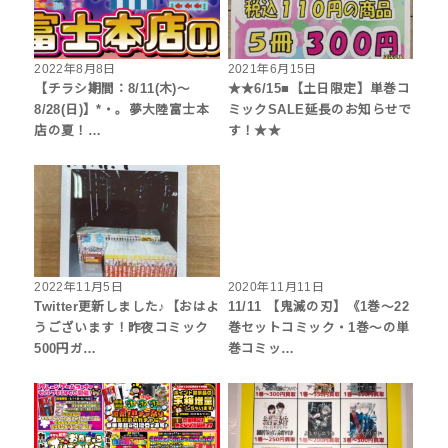
2022年8月8日
2021年6月15日
【チラシ期間：8/11(木)～
★★6/15■【土日限定】単巻コ
8/28(日)】*・。夢大陸富士本
ミックSALE延長のお知らせで
店の夏！…
す！★★
2022年11月5日
2020年11月11日
Twitter更新しました♪【おはよ
11/11 【鬼滅の刃】《1巻～22
うございます！昨夜コミック
巻セットコミック・1巻～の単
500円ガ…
巻コミッ…