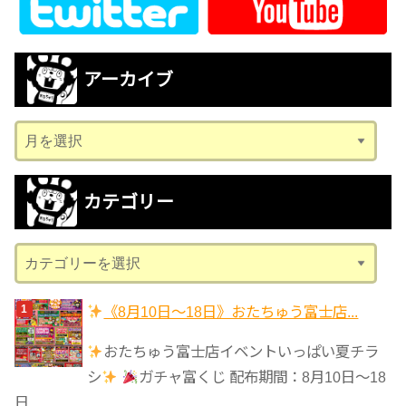
アーカイブ
ア
ー
カ
カテゴリー
イ
ブ
カ
テ
ゴ
《8月10日～18日》おたちゅう富士店...
リ
おたちゅう富士店イベントいっぱい夏チラ
ー
シ
ガチャ富くじ 配布期間：8月10日～18
日...