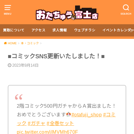
MENU
SEARCH
買取について
アクセス
求人情報
ウェブチラシ
イベントカレンダ
HOME
本・コミック
■コミックSNS更新いたしました！■
2023年9月14日
2階コミック500円ガチャからＡ賞出ました！
おめでとうございます
#otafuji_shop
#コミ
ック
#ガチャ
#全巻セット
pic.twitter.com/jIMVMh670F