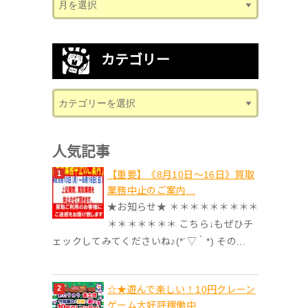
カテゴリー
人気記事
【重要】《8月10日～16日》買取
業務中止のご案内...
★お知らせ★ ＊＊＊＊＊＊＊＊＊
＊＊＊＊＊＊＊ こちら↓もぜひチ
ェックしてみてくださいね♪(*´▽｀*) その...
☆★遊んで楽しい！10円クレーン
ゲーム大好評稼働中...