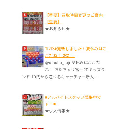
【重要】買取時間変更のご案内
【重要】
★お知らせ★
TikTok更新しました！夏休みはこ
こだね！ おた...
@otachu_fuji 夏休みはここだ
ね！ おたちゅう富士2Fキッズラ
ンド 10円から遊べるキャッチャー新入...
■アルバイトスタッフ募集中で
す！■
★求人情報★