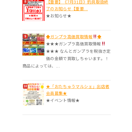
【重要】《7月31日》釣具取扱終
了のお知らせ【重要...
★お知らせ★
◆ガンプラ高価買取情報
◆
★★★ガンプラ高価買取情報
★★★ なんとガンプラを税抜き定
価の金額で買取しちゃいます。！
商品によっては、...
★「おたちゅうマルシェ」出店者
会員募集★
★イベント情報★