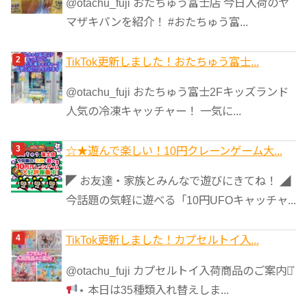
@otachu_fuji おたちゅう富士店 今日入荷のヤ
ー
マザキパンを紹介！ #おたちゅう富...
TikTok更新しました！おたちゅう富士...
@otachu_fuji おたちゅう富士2Fキッズランド
人気の冷凍キャッチャー！ 一気に...
☆★遊んで楽しい！10円クレーンゲーム大...
◤ お友達・家族とみんなで遊びにきてね！ ◢
今話題の気軽に遊べる「10円UFOキャッチャ...
TikTok更新しました！カプセルトイ入...
@otachu_fuji カプセルトイ入荷商品のご案内⋆͛
⋆ 本日は35種類入れ替えしま...