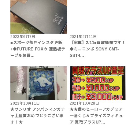
2023年6月7日
2021年2月11日
■スポーツ部門インスタ更新
【家電】2/11■買取情報です！
♪◆FUTURE FOXの 遮熱板テ
◆ミニコンポ SONY CMT-
ーブルお買…
SBT4…
2023年10月11日
2021年10月28日
★サンリオ アンパンマンガチ
★★僕のヒーローアカデミア
ャ上位賞おめでとうございま
一番くじ＆プライズフィギュ
す！★
ア 買取プラスUP…