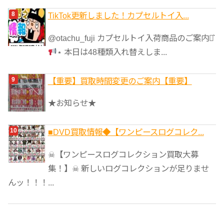
TikTok更新しました！カプセルトイ入...
@otachu_fuji カプセルトイ入荷商品のご案内⋆͛
⋆ 本日は48種類入れ替えしま...
【重要】買取時間変更のご案内【重要】
★お知らせ★
■DVD買取情報◆【ワンピースログコレク...
☠【ワンピースログコレクション買取大募
集！】☠ 新しいログコレクションが足りませ
んッ！！！...