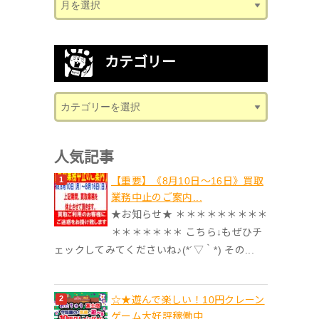
カテゴリー
人気記事
【重要】《8月10日～16日》買取
業務中止のご案内...
★お知らせ★ ＊＊＊＊＊＊＊＊＊
＊＊＊＊＊＊＊ こちら↓もぜひチ
ェックしてみてくださいね♪(*´▽｀*) その...
☆★遊んで楽しい！10円クレーン
ゲーム大好評稼働中...