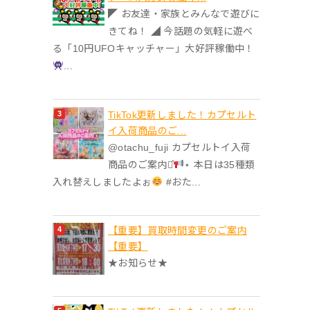
◤ お友達・家族とみんなで遊びに
きてね！ ◢ 今話題の気軽に遊べ
る「10円UFOキャッチャー」大好評稼働中！
...
TikTok更新しました！カプセルト
イ入荷商品のご...
@otachu_fuji カプセルトイ入荷
商品のご案内⋆͛
⋆ 本日は35種類
入れ替えしましたよぉ
#おた...
【重要】買取時間変更のご案内
【重要】
★お知らせ★