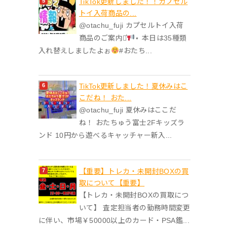
TikTok更新しました！！カプセル
トイ入荷商品の...
@otachu_fuji カプセルトイ入荷
商品のご案内⋆͛
⋆ 本日は35種類
入れ替えしましたよぉ
#おたち...
TikTok更新しました！夏休みはこ
こだね！ おた...
@otachu_fuji 夏休みはここだ
ね！ おたちゅう富士2Fキッズラ
ンド 10円から遊べるキャッチャー新入...
【重要】トレカ・未開封BOXの買
取について【重要】
【トレカ・未開封BOXの買取につ
いて】 査定担当者の勤務時間変更
に伴い、市場￥50000以上のカード・PSA鑑...