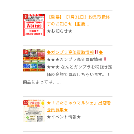
【重要】《7月31日》釣具取扱終
了のお知らせ【重要...
★お知らせ★
◆ガンプラ高価買取情報
◆
★★★ガンプラ高価買取情報
★★★ なんとガンプラを税抜き定
価の金額で買取しちゃいます。！
商品によっては、...
★「おたちゅうマルシェ」出店者
会員募集★
★イベント情報★