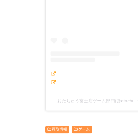
おたちゅう富士店ゲーム部門(@otachu_f
買取情報
ゲーム