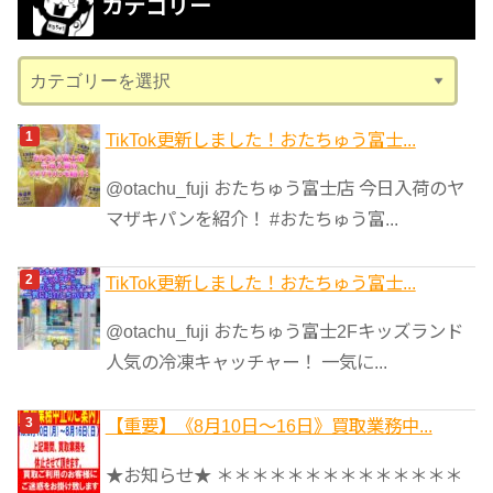
カテゴリー
イ
ブ
カ
テ
ゴ
TikTok更新しました！おたちゅう富士...
リ
@otachu_fuji おたちゅう富士店 今日入荷のヤ
ー
マザキパンを紹介！ #おたちゅう富...
TikTok更新しました！おたちゅう富士...
@otachu_fuji おたちゅう富士2Fキッズランド
人気の冷凍キャッチャー！ 一気に...
【重要】《8月10日～16日》買取業務中...
★お知らせ★ ＊＊＊＊＊＊＊＊＊＊＊＊＊＊