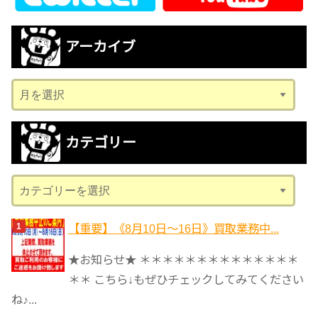
アーカイブ
ア
ー
カ
カテゴリー
イ
ブ
カ
テ
ゴ
【重要】《8月10日～16日》買取業務中...
リ
★お知らせ★ ＊＊＊＊＊＊＊＊＊＊＊＊＊＊
ー
＊＊ こちら↓もぜひチェックしてみてください
ね♪...