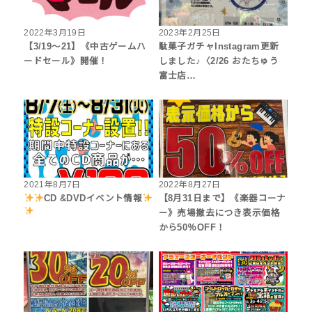
2022年3月19日
2023年2月25日
【3/19～21】《中古ゲームハ
駄菓子ガチャInstagram更新
ードセール》開催！
しました♪〈2/26 おたちゅう
富士店…
2021年8月7日
2022年8月27日
CD &DVDイベント情報
【8月31日まで】《楽器コーナ
ー》売場撤去につき表示価格
から50％OFF！