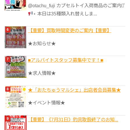
@otachu_fuji カプセルトイ入荷商品のご案内⋆͛
⋆ 本日は35種類入れ替えしま...
【重要】買取時間変更のご案内【重要】
★お知らせ★
■アルバイトスタッフ募集中です！■
★求人情報★
★「おたちゅうマルシェ」出店者会員募集★
★イベント情報★
【重要】《7月31日》釣具取扱終了のお知...