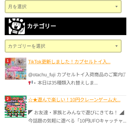
ア
ー
カ
カテゴリー
イ
ブ
カ
テ
ゴ
TikTok更新しました！カプセルトイ入...
リ
@otachu_fuji カプセルトイ入荷商品のご案内⋆͛
ー
⋆ 本日は35種類入れ替えしま...
☆★遊んで楽しい！10円クレーンゲーム大...
◤ お友達・家族とみんなで遊びにきてね！ ◢
今話題の気軽に遊べる「10円UFOキャッチャ...