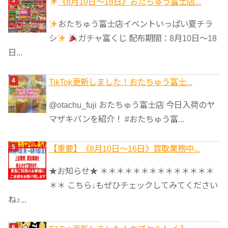
《8月10日～18日》おたちゅう富士店...
おたちゅう富士店イベントいっぱい夏チラ
シ
ガチャ富くじ 配布期間：8月10日～18
日...
TikTok更新しました！おたちゅう富士...
@otachu_fuji おたちゅう富士店 今日入荷のヤ
マザキパンを紹介！ #おたちゅう富...
【重要】《8月10日～16日》買取業務中...
★お知らせ★ ＊＊＊＊＊＊＊＊＊＊＊＊＊＊
＊＊ こちら↓もぜひチェックしてみてください
ね♪...