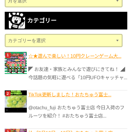
ー
カ
カテゴリー
イ
ブ
カ
テ
ゴ
☆★遊んで楽しい！10円クレーンゲーム大...
リ
◤ お友達・家族とみんなで遊びにきてね！ ◢
ー
今話題の気軽に遊べる「10円UFOキャッチャ...
TikTok更新しました！おたちゅう富士...
@otachu_fuji おたちゅう富士店 今日入荷のフ
ルーツを紹介！ #おたちゅう富士店...