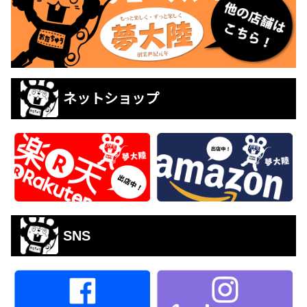
ネットショップ
SNS