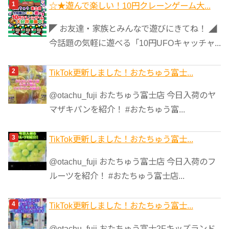
ゴ
☆★遊んで楽しい！10円クレーンゲーム大...
リ
◤ お友達・家族とみんなで遊びにきてね！ ◢
ー
今話題の気軽に遊べる「10円UFOキャッチャ...
TikTok更新しました！おたちゅう富士...
@otachu_fuji おたちゅう富士店 今日入荷のヤ
マザキパンを紹介！ #おたちゅう富...
TikTok更新しました！おたちゅう富士...
@otachu_fuji おたちゅう富士店 今日入荷のフ
ルーツを紹介！ #おたちゅう富士店...
TikTok更新しました！おたちゅう富士...
@otachu_fuji おたちゅう富士2Fキッズランド