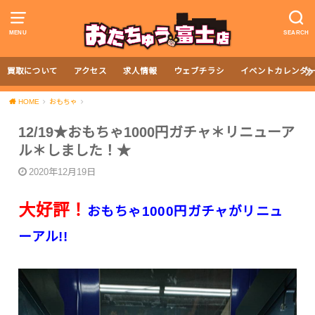
MENU
SEARCH
買取について
アクセス
求人情報
ウェブチラシ
イベントカレンダ
HOME
おもちゃ
12/19★おもちゃ1000円ガチャ＊リニューア
ル＊しました！★
2020年12月19日
大好評！
おもちゃ1000円ガチャがリニュ
ーアル!!