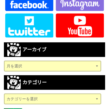
アーカイブ
ア
ー
カ
カテゴリー
イ
ブ
カ
テ