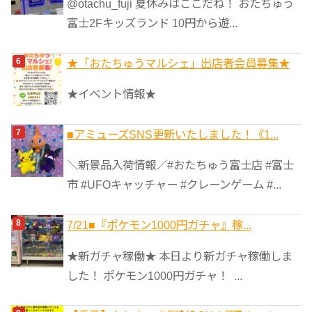
@otachu_fuji 夏休みはここだね！ おたちゅう
富士2Fキッズランド 10円から遊...
★「おたちゅうマルシェ」出店者会員募集★
★イベント情報★
■アミューズSNS更新いたしました！《1...
＼新景品入荷情報／#おたちゅう富士店 #富士
市 #UFOキャッチャー #クレーンゲーム #...
7/21■『ポケモン1000円ガチャ』稼...
★新ガチャ稼働★ 本日より新ガチャ稼働しま
した！ ポケモン1000円ガチャ！ ...