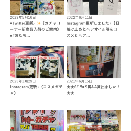
2023年5月16日
2022年6月11日
■Twitter更新♪
《ガチャコ
Instagram更新しました♪【日
ーナー新商品入荷のご案内》
焼け止めとヘアオイル等をコ
■#おたち…
スメ＆ヘア…
2023年1月29日
2021年6月15日
Instagram更新♪〈コスメガチ
★★6/15■S賞&A賞出ました！
ャ〉
★★