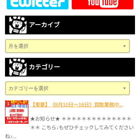
アーカイブ
ア
ー
カ
カテゴリー
イ
ブ
カ
テ
ゴ
【重要】《8月10日～16日》買取業務中...
リ
★お知らせ★ ＊＊＊＊＊＊＊＊＊＊＊＊＊＊
ー
＊＊ こちら↓もぜひチェックしてみてください
ね♪...