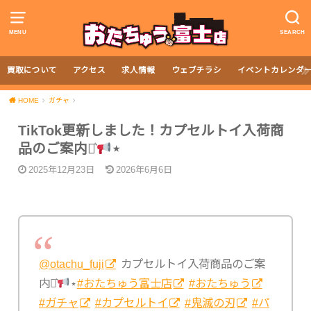
MENU
SEARCH
買取について
アクセス
求人情報
ウェブチラシ
イベントカレンダ
HOME
ガチャ
TikTok更新しました！カプセルトイ入荷商
品のご案内⋆͛
⋆
2025年12月23日
2026年6月6日
@otachu_fuji
カプセルトイ入荷商品のご案
内⋆͛
⋆
#おたちゅう富士店
#おたちゅう
#ガチャ
#カプセルトイ
#鬼滅の刃
#パ