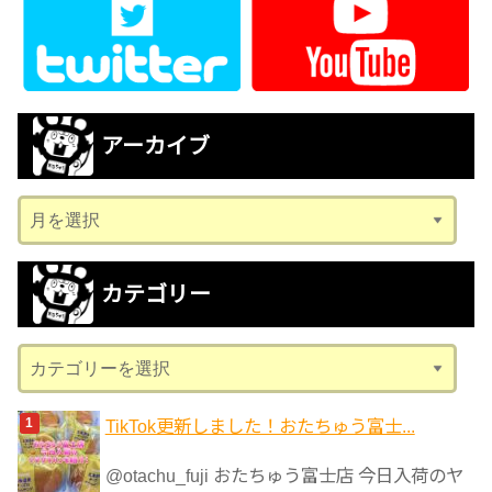
アーカイブ
ア
ー
カ
カテゴリー
イ
ブ
カ
テ
ゴ
TikTok更新しました！おたちゅう富士...
リ
@otachu_fuji おたちゅう富士店 今日入荷のヤ
ー