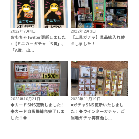
2022年7月4日
2022年2月3日
おもちゃTwitter更新しました
【工具ガチャ】景品総入れ替
♪【ミニカーガチャ「S賞」、
えしました！
「A賞」出…
2023年10月21日
2023年11月19日
◆カードSNS更新しました！
■ガチャSNS更新いたしまし
◆カード自販機補充完了しま
た！◆ウインターガチャ、ご
した！◆
当地ガチャ再稼働し…