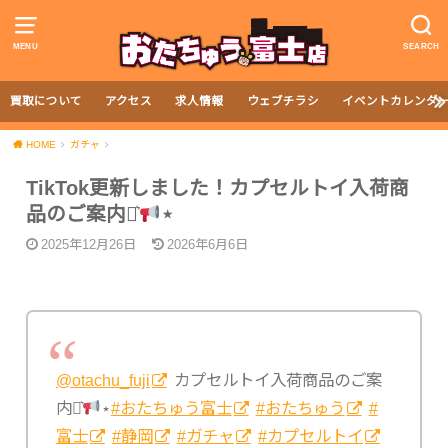
MENU
SEARCH
買取について
アクセス
求人情報
ウェブチラシ
イベントカレンダ
HOME
ガチャ
TikTok更新しました！カプセルトイ入荷商
品のご案内⋆͛
⋆
2025年12月26日
2026年6月6日
@otachu_fuji
カプセルトイ入荷商品のご案
内⋆͛
⋆
#おたちゅう富士
#おたちゅう
#
富士
#静岡
#ガチャ
#カプセルトイ