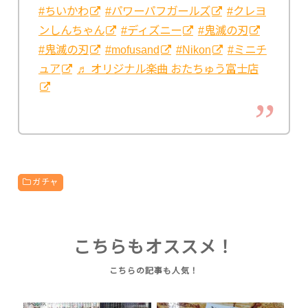
#ちいかわ
#パワーパフガールズ
#クレヨ
ンしんちゃん
#ディズニー
#鬼滅の刃
#鬼滅の刃
#mofusand
#Nikon
#ミニチ
ュア
♬ オリジナル楽曲 おたちゅう富士店
ガチャ
こちらもオススメ！