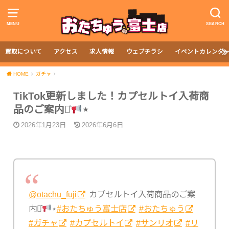
MENU
SEARCH
買取について
アクセス
求人情報
ウェブチラシ
イベントカレンダ
HOME
ガチャ
TikTok更新しました！カプセルトイ入荷商
品のご案内⋆͛
⋆
2026年1月23日
2026年6月6日
@otachu_fuji
カプセルトイ入荷商品のご案
内⋆͛
⋆
#おたちゅう富士店
#おたちゅう
#ガチャ
#カプセルトイ
#サンリオ
#リ