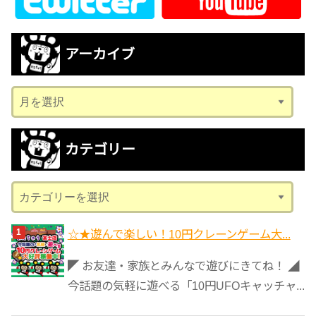
アーカイブ
ア
ー
カ
カテゴリー
イ
ブ
カ
テ
ゴ
☆★遊んで楽しい！10円クレーンゲーム大...
リ
◤ お友達・家族とみんなで遊びにきてね！ ◢
ー
今話題の気軽に遊べる「10円UFOキャッチャ...