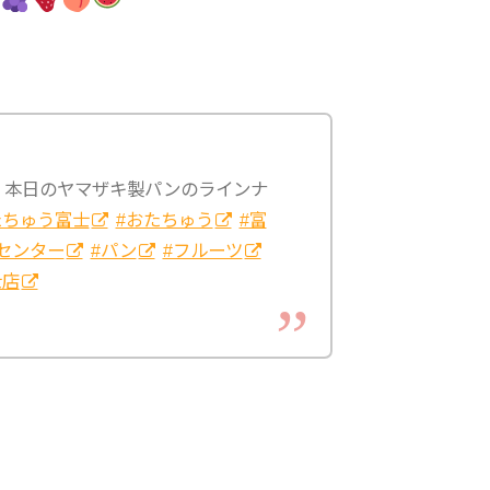
 本日のヤマザキ製パンのラインナ
たちゅう富士
#おたちゅう
#富
センター
#パン
#フルーツ
士店