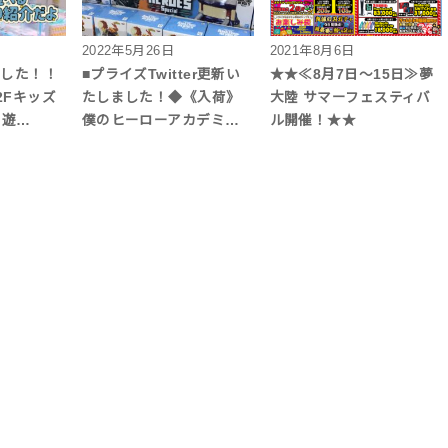
2022年5月26日
2021年8月6日
ました！！
■プライズTwitter更新い
★★≪8月7日～15日≫夢
2Fキッズ
たしました！◆《入荷》
大陸 サマーフェスティバ
ら遊…
僕のヒーローアカデミ…
ル開催！★★