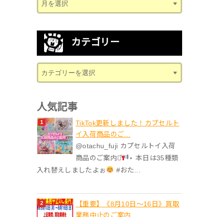
カテゴリー
人気記事
TikTok更新しました！カプセルト
イ入荷商品のご...
@otachu_fuji カプセルトイ入荷
商品のご案内⋆͛
⋆ 本日は35種類
入れ替えしましたよぉ
#おた...
【重要】《8月10日～16日》買取
業務中止のご案内...