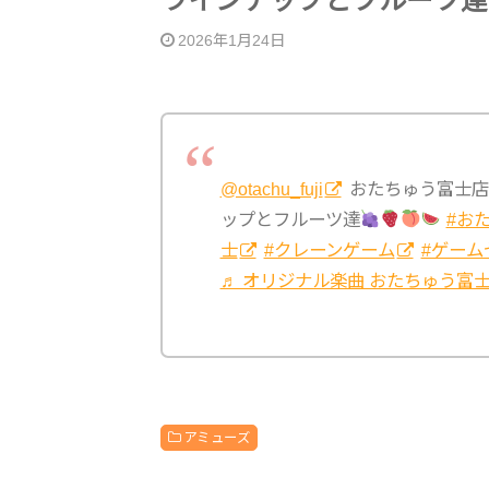
ラインナップとフルーツ達
2026年1月24日
@otachu_fuji
おたちゅう富士店
ップとフルーツ達
#お
士
#クレーンゲーム
#ゲーム
♬ オリジナル楽曲 おたちゅう富
アミューズ