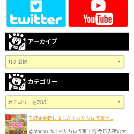
アーカイブ
ア
ー
カ
カテゴリー
イ
ブ
カ
テ
ゴ
TikTok更新しました！おたちゅう富士...
リ
@otachu_fuji おたちゅう富士店 今日入荷のヤ
ー