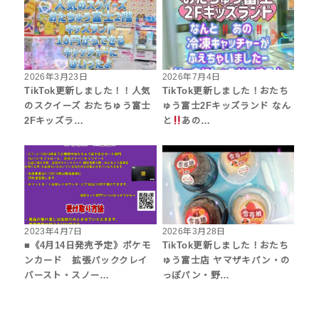
2026年3月23日
2026年7月4日
TikTok更新しました！！人気
TikTok更新しました！おたち
のスクイーズ おたちゅう富士
ゅう富士2Fキッズランド なん
2Fキッズラ…
と
あの…
2023年4月7日
2026年3月28日
■《4月14日発売予定》ポケモ
TikTok更新しました！おたち
ンカード 拡張パッククレイ
ゅう富士店 ヤマザキパン・の
バースト・スノー…
っぽパン・野…