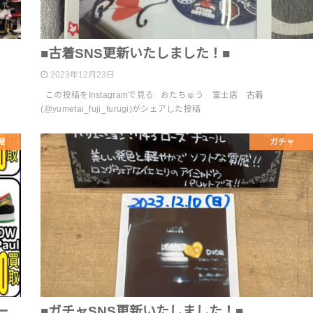
■古着SNS更新いたしました！■
2023年12月23日
この投稿をInstagramで見る おたちゅう 富士店 古着
(@yumetai_fuji_furugi)がシェアした投稿
報
ガチャ
ー
■ガチャSNS更新いたしました！■