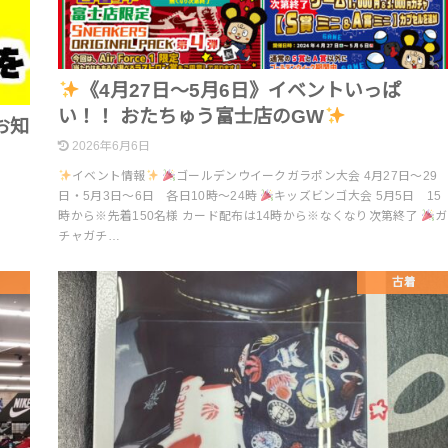
《4月27日～5月6日》イベントいっぱ
い！！ おたちゅう富士店のGW
お知
2026年6月6日
イベント情報
ゴールデンウイークガラポン大会 4月27日～29
日・5月3日～6日 各日10時～24時
キッズビンゴ大会 5月5日 15
時から※先着150名様 カード配布は14時から※なくなり次第終了
ガ
チャガチ…
古着