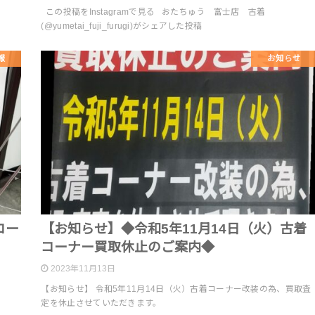
この投稿をInstagramで見る おたちゅう 富士店 古着
(@yumetai_fuji_furugi)がシェアした投稿
報
お知らせ
コー
【お知らせ】◆令和5年11月14日（火）古着
コーナー買取休止のご案内◆
2023年11月13日
【お知らせ】 令和5年11月14日（火）古着コーナー改装の為、買取査
定を休止させていただきます。