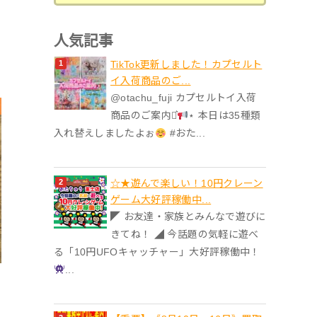
人気記事
TikTok更新しました！カプセルト
イ入荷商品のご...
@otachu_fuji カプセルトイ入荷
商品のご案内⋆͛
⋆ 本日は35種類
入れ替えしましたよぉ
#おた...
☆★遊んで楽しい！10円クレーン
ゲーム大好評稼働中...
◤ お友達・家族とみんなで遊びに
きてね！ ◢ 今話題の気軽に遊べ
る「10円UFOキャッチャー」大好評稼働中！
...