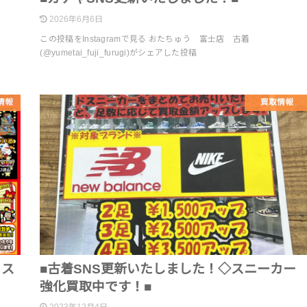
2026年6月6日
この投稿をInstagramで見る おたちゅう 富士店 古着
(@yumetai_fuji_furugi)がシェアした投稿
情報
買取情報
リス
■古着SNS更新いたしました！◇スニーカー
強化買取中です！■