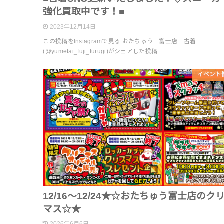
強化買取中です！■
2023年12月14日
この投稿をInstagramで見る おたちゅう 富士店 古着
(@yumetai_fuji_furugi)がシェアした投稿
イベント
12/16～12/24★☆おたちゅう富士店のク
マス☆★