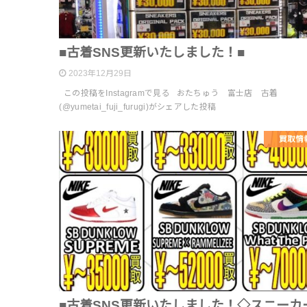
■古着SNS更新いたしました！■
2023年12月29日
この投稿をInstagramで見る おたちゅう 富士店 古着
(@yumetai_fuji_furugi)がシェアした投稿
買取情
■古着SNS更新いたしました！◇スニーカ