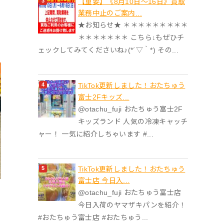
【重要】《8月10日～16日》買取
業務中止のご案内...
★お知らせ★ ＊＊＊＊＊＊＊＊＊
＊＊＊＊＊＊＊ こちら↓もぜひチ
ェックしてみてくださいね♪(*´▽｀*) その...
TikTok更新しました！おたちゅう
富士2Fキッズ...
@otachu_fuji おたちゅう富士2F
キッズランド 人気の冷凍キャッチ
ャー！ 一気に紹介しちゃいます #...
TikTok更新しました！おたちゅう
富士店 今日入...
@otachu_fuji おたちゅう富士店
今日入荷のヤマザキパンを紹介！
#おたちゅう富士店 #おたちゅう...