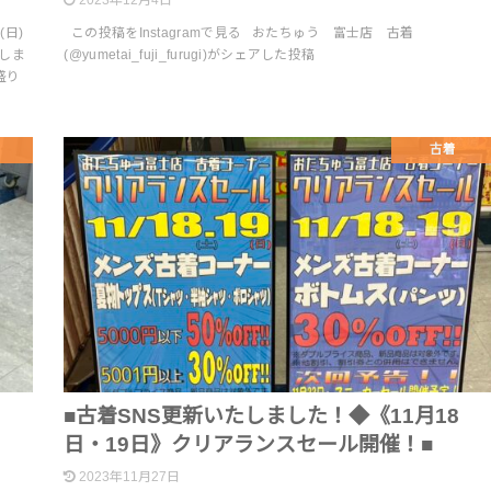
2023年12月4日
(日)
この投稿をInstagramで見る おたちゅう 富士店 古着
しま
(@yumetai_fuji_furugi)がシェアした投稿
盛り
古着
■古着SNS更新いたしました！◆《11月18
日・19日》クリアランスセール開催！■
2023年11月27日