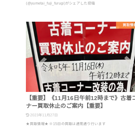
(@yumetai_fuji_furugi)がシェアした投稿
買取情
【重要】《11月16日午前12時まで》古着
ナー買取休止のご案内【重要】
2023年11月27日
★買取情報★ ※15日の買取は通常通り行います