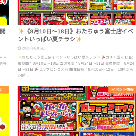
ト開
《8月10日～18日》おたちゅう富士店イベ
ントいっぱい夏チラシ
2026年6月6日
＊＊
おたちゅう富士店イベントいっぱい夏チラシ
ガチャ富くじ 配
取情報
布期間：8月10日～18日 当選発表：8月24日～31日 交換期間：8月24
日～31日
セルフビンゴ大会 開催日時：8月10日～12日 10時から
24時 …
せ
イベント情報