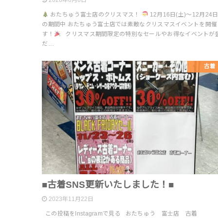
2026年6月6日
おたちゅう富士店のクリスマス！
12月16日(土)～12月24日
の期間中 おたちゅう富士店では素敵なクリスマスイベントを開催
す！
クリスマス期間限定の特別なセールやお得なイベントが
だ…
古着
■古着SNS更新いたしました！■
2023年11月22日
この投稿をInstagramで見る おたちゅう 富士店 古着