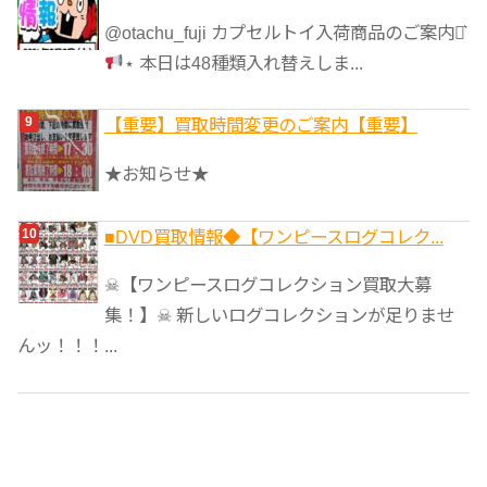
@otachu_fuji カプセルトイ入荷商品のご案内⋆͛
⋆ 本日は48種類入れ替えしま...
【重要】買取時間変更のご案内【重要】
★お知らせ★
■DVD買取情報◆【ワンピースログコレク...
☠【ワンピースログコレクション買取大募
集！】☠ 新しいログコレクションが足りませ
んッ！！！...