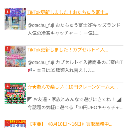
TikTok更新しました！おたちゅう富士...
@otachu_fuji おたちゅう富士2Fキッズランド
人気の冷凍キャッチャー！ 一気に...
TikTok更新しました！カプセルトイ入...
@otachu_fuji カプセルトイ入荷商品のご案内⋆͛
⋆ 本日は35種類入れ替えしま...
☆★遊んで楽しい！10円クレーンゲーム大...
◤ お友達・家族とみんなで遊びにきてね！ ◢
今話題の気軽に遊べる「10円UFOキャッチャ...
【重要】《8月10日～16日》買取業務中...