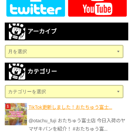
アーカイブ
ア
ー
カ
カテゴリー
イ
ブ
カ
テ
ゴ
TikTok更新しました！おたちゅう富士...
リ
@otachu_fuji おたちゅう富士店 今日入荷のヤ
ー
マザキパンを紹介！ #おたちゅう富...