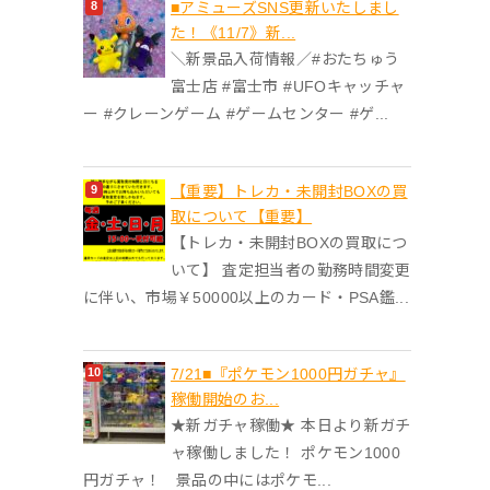
■アミューズSNS更新いたしまし
た！《11/7》新...
＼新景品入荷情報／#おたちゅう
富士店 #富士市 #UFOキャッチャ
ー #クレーンゲーム #ゲームセンター #ゲ...
【重要】トレカ・未開封BOXの買
取について【重要】
【トレカ・未開封BOXの買取につ
いて】 査定担当者の勤務時間変更
に伴い、市場￥50000以上のカード・PSA鑑...
7/21■『ポケモン1000円ガチャ』
稼働開始のお...
★新ガチャ稼働★ 本日より新ガチ
ャ稼働しました！ ポケモン1000
円ガチャ！ 景品の中にはポケモ...