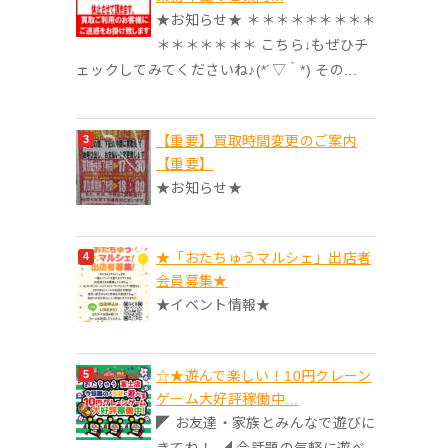
★お知らせ★ ＊＊＊＊＊＊＊＊＊
＊＊＊＊＊＊＊ こちら↓もぜひチ
ェックしてみてくださいね♪(*´▽｀*) その...
【重要】買取時間変更のご案内
【重要】
★お知らせ★
★「おたちゅうマルシェ」出店者
会員募集★
★イベント情報★
☆★遊んで楽しい！10円クレーン
ゲーム大好評稼働中...
◤ お友達・家族とみんなで遊びに
きてね！ ◢ 今話題の気軽に遊べ