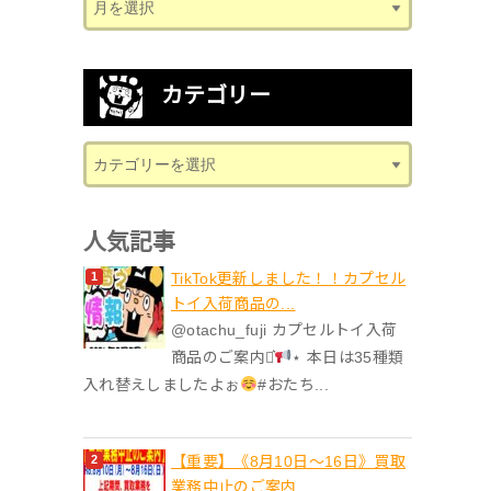
カテゴリー
人気記事
TikTok更新しました！！カプセル
トイ入荷商品の...
@otachu_fuji カプセルトイ入荷
商品のご案内⋆͛
⋆ 本日は35種類
入れ替えしましたよぉ
#おたち...
【重要】《8月10日～16日》買取
業務中止のご案内...