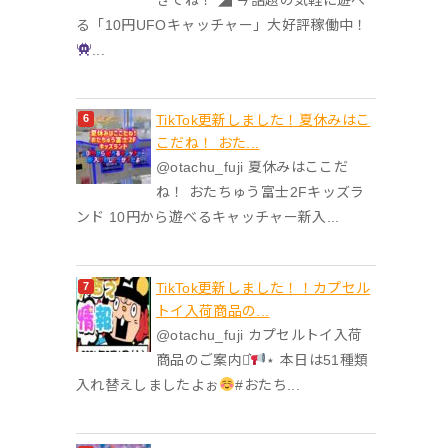
る「10円UFOキャッチャー」大好評稼働中！
...
TikTok更新しました！夏休みはこ
こだね！ おた...
@otachu_fuji 夏休みはここだ
ね！ おたちゅう富士2Fキッズラ
ンド 10円から遊べるキャッチャー新入...
TikTok更新しました！！カプセル
トイ入荷商品の...
@otachu_fuji カプセルトイ入荷
商品のご案内⋆͛
⋆ 本日は51種類
入れ替えしましたよぉ
#おたち...