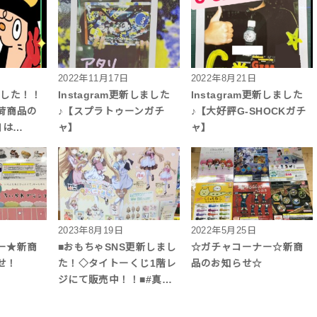
2022年11月17日
2022年8月21日
ました！！
Instagram更新しました
Instagram更新しました
荷商品の
♪【スプラトゥーンガチ
♪【大好評G-SHOCKガチ
日は…
ャ】
ャ】
2023年8月19日
2022年5月25日
ー★新商
■おもちゃSNS更新しまし
☆ガチャコーナー☆新商
せ！
た！◇タイトーくじ1階レ
品のお知らせ☆
ジにて販売中！！■#真…