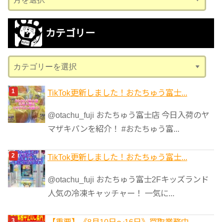
ー
カ
カテゴリー
イ
ブ
カ
テ
ゴ
TikTok更新しました！おたちゅう富士...
リ
@otachu_fuji おたちゅう富士店 今日入荷のヤ
ー
マザキパンを紹介！ #おたちゅう富...
TikTok更新しました！おたちゅう富士...
@otachu_fuji おたちゅう富士2Fキッズランド
人気の冷凍キャッチャー！ 一気に...
【重要】《8月10日～16日》買取業務中...