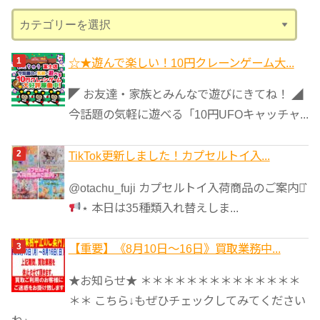
ブ
カ
テ
ゴ
☆★遊んで楽しい！10円クレーンゲーム大...
リ
◤ お友達・家族とみんなで遊びにきてね！ ◢
ー
今話題の気軽に遊べる「10円UFOキャッチャ...
TikTok更新しました！カプセルトイ入...
@otachu_fuji カプセルトイ入荷商品のご案内⋆͛
⋆ 本日は35種類入れ替えしま...
【重要】《8月10日～16日》買取業務中...
★お知らせ★ ＊＊＊＊＊＊＊＊＊＊＊＊＊＊
＊＊ こちら↓もぜひチェックしてみてください