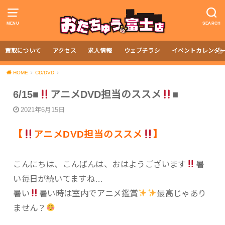
MENU
SEARCH
買取について
アクセス
求人情報
ウェブチラシ
イベントカレンダ
HOME
CD/DVD
6/15■
アニメDVD担当のススメ
■
2021年6月15日
【
アニメDVD担当のススメ
】
こんにちは、こんばんは、おはようございます
暑
い毎日が続いてますね…
暑い
暑い時は室内でアニメ鑑賞
最高じゃあり
ません？