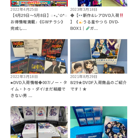
2022年4月25日
2023年3月18日
【4月29日～5月8日】◌⋆｡˚✩*◌
◆【
新作&レアDVD入荷
お得情報満載♪《GWチラシ》
】《
うる星やつら DVD-
完成し…
BOX1｜
ガ…
2022年3月18日
2021年8月29日
■DVD入荷情報◆007/ノー・タ
8/29★DVDF入荷商品のご紹介
イム・トゥ・ダイ/まだ結婚で
です！★
きない男 …