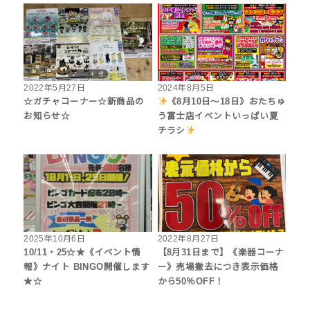
2022年5月27日
2024年8月5日
☆ガチャコーナー☆新商品の
《8月10日～18日》おたちゅ
お知らせ☆
う富士店イベントいっぱい夏
チラシ
2025年10月6日
2022年8月27日
10/11・25☆★《イベント情
【8月31日まで】《楽器コーナ
報》ナイト BINGO開催します
ー》売場撤去につき表示価格
★☆
から50％OFF！