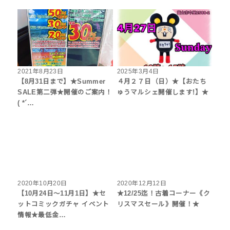
2021年8月23日
2025年3月4日
【8月31日まで】★Summer
４月２７日（日）★【おたち
SALE第二弾★開催のご案内！
ゅうマルシェ開催します!】★
( *´…
2020年10月20日
2020年12月12日
【10月24日～11月1日】★セ
★12/25迄！古着コーナー《ク
ットコミックガチャ イベント
リスマスセール》開催！★
情報★最低金…