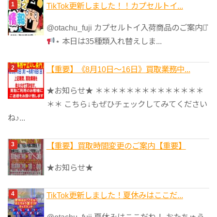
ゴ
TikTok更新しました！！カプセルトイ...
リ
@otachu_fuji カプセルトイ入荷商品のご案内⋆͛
ー
⋆ 本日は35種類入れ替えしま...
【重要】《8月10日～16日》買取業務中...
★お知らせ★ ＊＊＊＊＊＊＊＊＊＊＊＊＊＊
＊＊ こちら↓もぜひチェックしてみてください
ね♪...
【重要】買取時間変更のご案内【重要】
★お知らせ★
TikTok更新しました！夏休みはここだ...
@otachu_fuji 夏休みはここだね！ おたちゅう