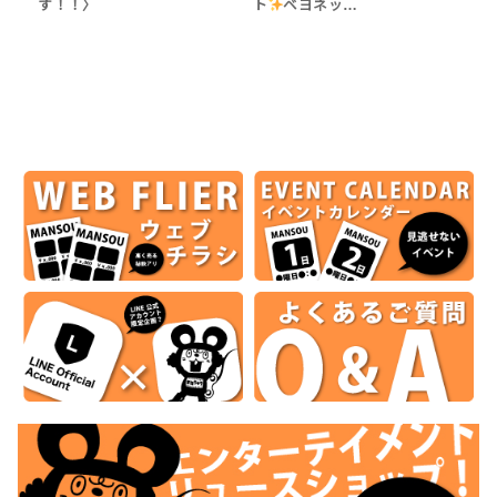
す！！〉
ト
ベヨネッ…