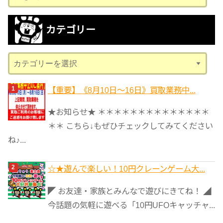
ー
カ
カテゴリー
イ
ブ
カ
テ
ゴ
【重要】《8月10日～16日》買取業務中...
リ
★お知らせ★ ＊＊＊＊＊＊＊＊＊＊＊＊＊＊
ー
＊＊ こちら↓もぜひチェックしてみてください
ね♪...
☆★遊んで楽しい！10円クレーンゲーム大...
◤ お友達・家族とみんなで遊びにきてね！ ◢
今話題の気軽に遊べる「10円UFOキャッチャ...