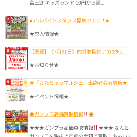
富士2Fキッズランド 10円から遊...
■アルバイトスタッフ募集中です！■
★求人情報★
【重要】《7月31日》釣具取扱終了のお知...
★お知らせ★
★「おたちゅうマルシェ」出店者会員募集★
★イベント情報★
◆ガンプラ高価買取情報
◆
★★★ガンプラ高価買取情報
★★★ なんと
ガンプラを税抜き定価の金額で買取しちゃいま