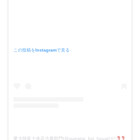
この投稿をInstagramで見る
夢大陸富士本店古着部門(@yumetai_fuji_furugi)がシェアした投稿