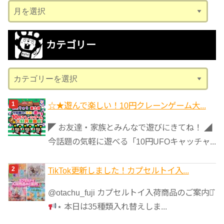
ア
ー
カ
カテゴリー
イ
ブ
カ
テ
ゴ
☆★遊んで楽しい！10円クレーンゲーム大...
リ
◤ お友達・家族とみんなで遊びにきてね！ ◢
ー
今話題の気軽に遊べる「10円UFOキャッチャ...
TikTok更新しました！カプセルトイ入...
@otachu_fuji カプセルトイ入荷商品のご案内⋆͛
⋆ 本日は35種類入れ替えしま...