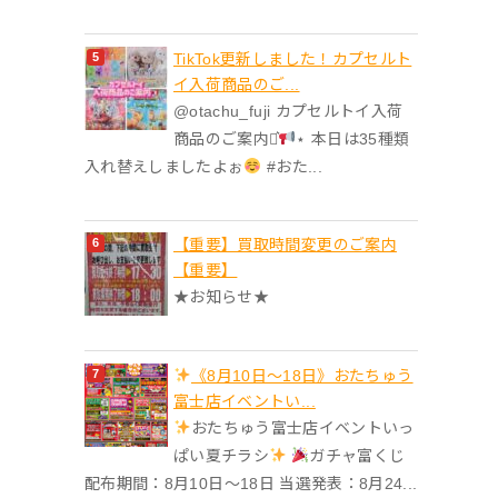
TikTok更新しました！カプセルト
イ入荷商品のご...
@otachu_fuji カプセルトイ入荷
商品のご案内⋆͛
⋆ 本日は35種類
入れ替えしましたよぉ
#おた...
【重要】買取時間変更のご案内
【重要】
★お知らせ★
《8月10日～18日》おたちゅう
富士店イベントい...
おたちゅう富士店イベントいっ
ぱい夏チラシ
ガチャ富くじ
配布期間：8月10日～18日 当選発表：8月24...