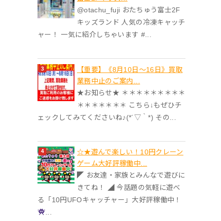
@otachu_fuji おたちゅう富士2F
キッズランド 人気の冷凍キャッチ
ャー！ 一気に紹介しちゃいます #...
【重要】《8月10日～16日》買取
業務中止のご案内...
★お知らせ★ ＊＊＊＊＊＊＊＊＊
＊＊＊＊＊＊＊ こちら↓もぜひチ
ェックしてみてくださいね♪(*´▽｀*) その...
☆★遊んで楽しい！10円クレーン
ゲーム大好評稼働中...
◤ お友達・家族とみんなで遊びに
きてね！ ◢ 今話題の気軽に遊べ
る「10円UFOキャッチャー」大好評稼働中！
...