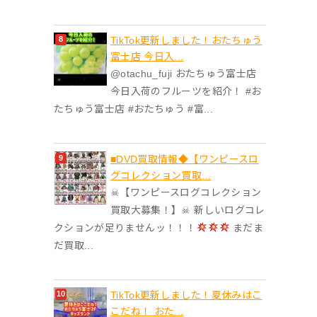
TikTok更新しました！おたちゅう
富士店 今日入...
@otachu_fuji おたちゅう富士店
今日入荷のフルーツを紹介！ #お
たちゅう富士店 #おたちゅう #富...
■DVD買取情報◆【ワンピースロ
グコレクション買取...
☠【ワンピースログコレクション
買取大募集！】☠ 新しいログコレ
クションが足りませんッ！！！
まだま
だ買取...
TikTok更新しました！夏休みはこ
こだね！ おた...