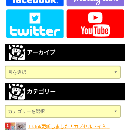
アーカイブ
ア
ー
カ
カテゴリー
イ
ブ
カ
テ
ゴ
TikTok更新しました！カプセルトイ入...