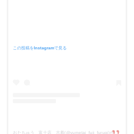
この投稿をInstagramで見る
おたちゅう 富士店 古着(@yumetai_fuji_furugi)がシェアした投稿