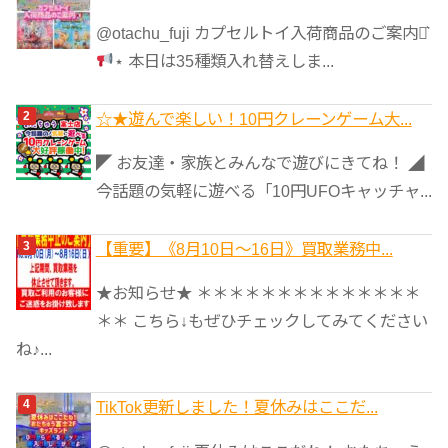
リ
@otachu_fuji カプセルトイ入荷商品のご案内⋆͛
ー
⋆ 本日は35種類入れ替えしま...
☆★遊んで楽しい！10円クレーンゲーム大...
◤ お友達・家族とみんなで遊びにきてね！ ◢
今話題の気軽に遊べる「10円UFOキャッチャ...
【重要】《8月10日～16日》買取業務中...
★お知らせ★ ＊＊＊＊＊＊＊＊＊＊＊＊＊＊
＊＊ こちら↓もぜひチェックしてみてください
ね♪...
TikTok更新しました！夏休みはここだ...