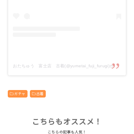
おたちゅう 富士店 古着(@yumetai_fuji_furugi)がシェアした投稿
ガチャ
古着
こちらもオススメ！