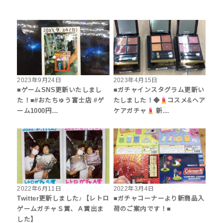
2023年9月24日
2023年4月15日
■ゲームSNS更新いたしまし
■ガチャインスタグラム更新い
た！■#おたちゅう富士店 #ゲ
たしました！◆
コスメ&ヘア
ーム1000円…
ケアガチャ
新…
2022年6月11日
2022年3月4日
Twitter更新しました♪【レトロ
■ガチャコーナーより新商品入
ゲームガチャＳ賞、Ａ賞出ま
荷のご案内です！■
した】