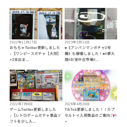
2022年11月17日
2023年5月13日
おもちゃTwitter更新しました
■《アンパンマンガチャ2号
♪【ワンピースガチャ【大将】
機》も稼働しました！■#夢大
×2本出ま…
陸#お宝中古市場#…
2022年7月8日
2026年4月20日
ゲームTwitter更新しました
TikTok更新しました！！カプ
♪【レトロゲームガチャ景品ソ
セルトイ入荷商品のご案内⋆͛
フトを少し入…
⋆