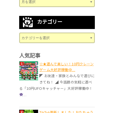
カテゴリー
人気記事
☆★遊んで楽しい！10円クレーン
ゲーム大好評稼働中...
◤ お友達・家族とみんなで遊びに
きてね！ ◢ 今話題の気軽に遊べ
る「10円UFOキャッチャー」大好評稼働中！
...
TikTok更新しました！おたちゅう