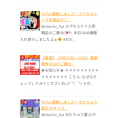
TikTok更新しました！カプセルト
イ入荷商品のご...
@otachu_fuji カプセルトイ入荷
商品のご案内⋆͛
⋆ 本日は48種類
入れ替えしましたよぉ
#おた...
【重要】《8月10日～16日》買取
業務中止のご案内...
★お知らせ★ ＊＊＊＊＊＊＊＊＊
＊＊＊＊＊＊＊ こちら↓もぜひチ
ェックしてみてくださいね♪(*´▽｀*) その...
TikTok更新しました！おたちゅう
富士2Fキッズ...
@otachu_fuji おたちゅう富士2F