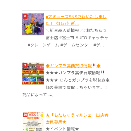
■アミューズSNS更新いたしまし
た！《11/7》新...
＼新景品入荷情報／#おたちゅう
富士店 #富士市 #UFOキャッチャ
ー #クレーンゲーム #ゲームセンター #ゲ...
◆ガンプラ高価買取情報
◆
★★★ガンプラ高価買取情報
★★★ なんとガンプラを税抜き定
価の金額で買取しちゃいます。！
商品によっては、...
★「おたちゅうマルシェ」出店者
会員募集★
★イベント情報★