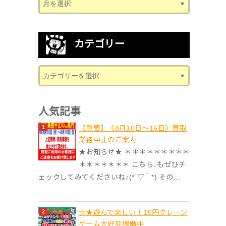
カテゴリー
人気記事
【重要】《8月10日～16日》買取
業務中止のご案内...
★お知らせ★ ＊＊＊＊＊＊＊＊＊
＊＊＊＊＊＊＊ こちら↓もぜひチ
ェックしてみてくださいね♪(*´▽｀*) その...
☆★遊んで楽しい！10円クレーン
ゲーム大好評稼働中...