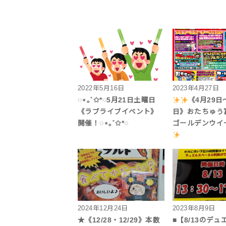
2022年5月16日
2023年4月27日
◌⋆｡˚✩*◌5月21日土曜日
《4月29日
《ラブライブイベント》
日》おたちゅう
開催！◌⋆｡˚✩*◌
ゴールデンウイ
2024年12月24日
2023年8月9日
★《12/28・12/29》本数
■【8/13のデ