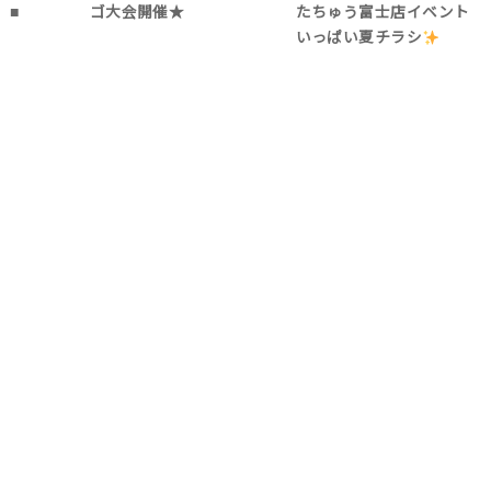
】■
ゴ大会開催★
たちゅう富士店イベント
いっぱい夏チラシ